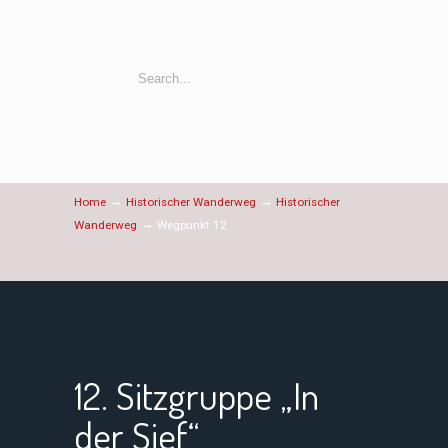
→
→
Home
Historischer Wanderweg
Historischer
→
Wanderweg
Wegpunkt 12
12. Sitzgruppe „In
der Sief“