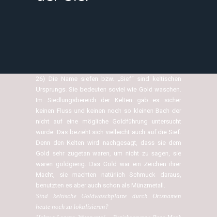
26) Die Name siefen bzw. „Sief“ sind keltischen
Ursprungs. Sie bedeuten soviel wie Gold waschen.
Im Siedlungsbereich der Kelten gab es sicher
keinen Fluss und keinen noch so kleinen Bach der
nicht auf eine mögliche Goldführung untersucht
wurde. Das bezieht sich vielleicht auch auf die Sief.
Denn den Kelten wird nachgesagt, dass sie dem
Gold sehr zugetan waren, um nicht zu sagen, sie
waren goldgierig. Das Gold war ein Zeichen ihrer
Macht, sie machten natürlich Schmuck daraus,
benutzten es aber auch schon als Münzmetall.
Sind keltische Goldwaschplätze durch Ortsnamen
heute noch zu lokalisieren?