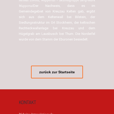
Helmut Lorenz, Wuppertal – Bezirksgruppe Berg-Mark
Wuppertal
Der Nachweis, dass es im
Gemeindegebiet von Kreuzau Kelten gab, ergibt
sich aus dem Keltenwall bei Bilstein, der
Siedlungsstruktur im Ort Stockheim, der keltischen
Rechteckwallanlage bei Kreuzau und dem
Hügelgrab am Lausbusch bei Thum. Die Nordeifel
wurde von dem Stamm der Eburonen besiedelt.
zurück zur Startseite
KONTAKT