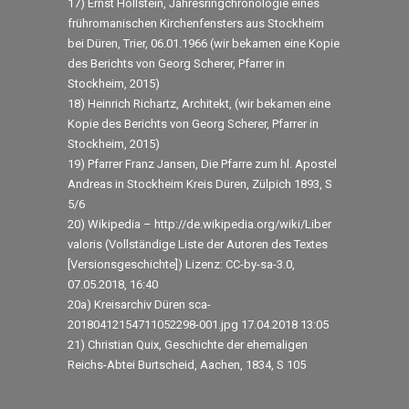
17) Ernst Hollstein, Jahresringchronologie eines
frühromanischen Kirchenfensters aus Stockheim
bei Düren, Trier, 06.01.1966 (wir bekamen eine Kopie
des Berichts von Georg Scherer, Pfarrer in
Stockheim, 2015)
18) Heinrich Richartz, Architekt, (wir bekamen eine
Kopie des Berichts von Georg Scherer, Pfarrer in
Stockheim, 2015)
19) Pfarrer Franz Jansen, Die Pfarre zum hl. Apostel
Andreas in Stockheim Kreis Düren, Zülpich 1893, S
5/6
20) Wikipedia – http://de.wikipedia.org/wiki/Liber
valoris (Vollständige Liste der Autoren des Textes
[Versionsgeschichte]) Lizenz: CC-by-sa-3.0,
07.05.2018, 16:40
20a) Kreisarchiv Düren sca-
20180412154711052298-001.jpg 17.04.2018 13:05
21) Christian Quix, Geschichte der ehemaligen
Reichs-Abtei Burtscheid, Aachen, 1834, S 105