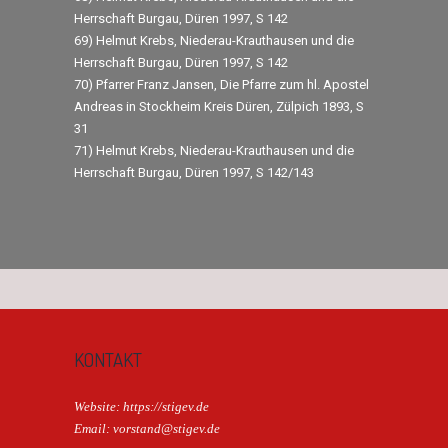
Herrschaft Burgau, Düren 1997, S 142
69) Helmut Krebs, Niederau-Krauthausen und die
Herrschaft Burgau, Düren 1997, S 142
70) Pfarrer Franz Jansen, Die Pfarre zum hl. Apostel
Andreas in Stockheim Kreis Düren, Zülpich 1893, S
31
71) Helmut Krebs, Niederau-Krauthausen und die
Herrschaft Burgau, Düren 1997, S 142/143
KONTAKT
Website: https://stigev.de
Email: vorstand@stigev.de