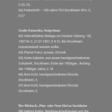
S 23, 25,
62) Festschrift – 100 Jahre TSV Stockheim 09 e. V.,
S 27
Grube Eustachia, Steigerhaus
63) Heimatblätter, Beilage zur Dürener Zeitung, 14),
1937 Nr. 2, 21.01.1937, S 9-12, Als Stockheim
Industriestadt werden sollte
64) Pfarrer Franz Jansen, Chronik
65) Grete Salentin, aus einem handgeschriebenen
Schulheft, Stockheim, Ende der 1930iger-, Anfang
der 1940iger Jahre, S 18
66) Anni Kohl, handgeschriebene Chronik,
Stockheim, S
67) Anni Kohl, handgeschriebene Chronik,
Stockheim, S
Der Mirbach-, Pütz- oder Neue Hof zu Stockheim
68) Helmut Krebs, Niederau-Krauthausen und die