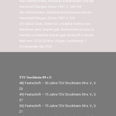
45a) Helmut Krebs, Niederau-Krauthausen und die
Herrschaft Burgau, Düren 1997, S 138/139
46) Helmut Krebs, Niederau-Krauthausen und die
Herrschaft Burgau, Düren 1997, S 139
47) Gabor Szük, Enkel von Josepha Freifrau von
Wechmar verw. Siepen geb. Reichsfreiin Droste zu
Senden und Barthel Siepen gab Auskunft in einem
Mail vom 12.04.2018 an Jürgen Laufenberg 1.
Vorsitzender der STIG
TSV Stockheim 09 e.V.
48) Festschrift – 50 Jahre TSV Stockheim 09 e. V., S
23
49) Festschrift – 75 Jahre TSV Stockheim 09 e. V., S
37
50) Festschrift – 75 Jahre TSV Stockheim 09 e. V., S
21