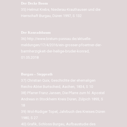
Der Decke Boom
35) Helmut Krebs, Niederau-Krauthausen und die
Herrschaft Burgau, Düren 1997, S 132
Der Konradsbaum
36) http://www.bistum-passau.de/aktuelle-
meldungen/17/4/2016/ein-grosser-pfoertner-der-
barmherzigkeit-der-heilige-bruder-konrad,
01.05.2018
Burgau – Stepprath
37) Christian Quix, Geschichte der ehemaligen
Reichs-Abtei Burtscheid, Aachen, 1834, S 10
38) Pfarrer Franz Jansen, Die Pfarre zum hl. Apostel
Andreas in Stockheim Kreis Düren, Zülpich 1893, S
18
39) Wol-Rüdiger Topel, Jahrbuch des Kreises Düren
1980, S 27
40) Grafik, Schloss Burgau, Aufbaustudie des