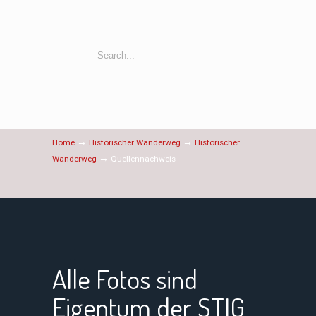
→
→
Home
Historischer Wanderweg
Historischer
→
Wanderweg
Quellennachweis
Alle Fotos sind
Eigentum der STIG