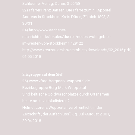
Schloemer Verlag, Düren, S 56/58
32) Pfarrer Franz Jansen, Die Pfarre zum hl. Apostel
Andreas in Stockheim Kreis Düren, Zülpich 1893, S
30/31
34) http://www.aachener-
nachrichten.de/lokales/dueren/neues-wohngebiet-
im-westen-von-stockheim1.429122
http://www.kreuzau.de/bs/amtsblatt/downloads/02_2015.pdf,
01.05.2018
Sitzgruppe auf dem Sief
26) www.vfmg-bergmark-wuppertal.de
Bezirksgruppe Berg-Mark Wuppertal
Sind keltische Goldwaschplätze durch Ortsnamen
heute noch zu lokalisieren?
Helmut Lorenz Wuppertal, veröffentlicht in der
Zeitschrift „der Aufschluss“, Jg. Juli/August 2 001,
29.04.2018