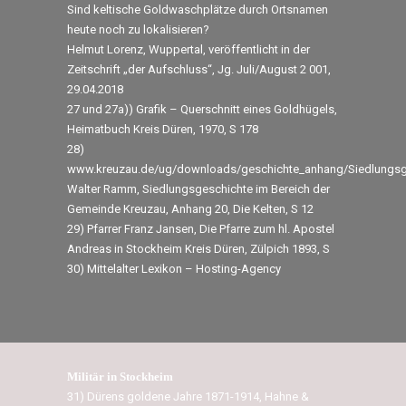
Sind keltische Goldwaschplätze durch Ortsnamen
heute noch zu lokalisieren?
Helmut Lorenz, Wuppertal, veröffentlicht in der
Zeitschrift „der Aufschluss“, Jg. Juli/August 2 001,
29.04.2018
27 und 27a)) Grafik – Querschnitt eines Goldhügels,
Heimatbuch Kreis Düren, 1970, S 178
28)
www.kreuzau.de/ug/downloads/geschichte_anhang/Siedlungsg
Walter Ramm, Siedlungsgeschichte im Bereich der
Gemeinde Kreuzau, Anhang 20, Die Kelten, S 12
29) Pfarrer Franz Jansen, Die Pfarre zum hl. Apostel
Andreas in Stockheim Kreis Düren, Zülpich 1893, S
30) Mittelalter Lexikon – Hosting-Agency
Militär in Stockheim
31) Dürens goldene Jahre 1871-1914, Hahne &