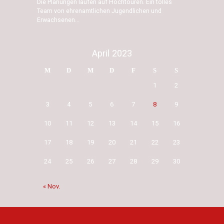
Die Planungen laufen auf Hochtouren. Ein tolles
Team von ehrenamtlichen Jugendlichen und
Erwachsenen...
April 2023
M
D
M
D
F
S
S
1
2
3
4
5
6
7
8
9
10
11
12
13
14
15
16
17
18
19
20
21
22
23
24
25
26
27
28
29
30
« Nov.