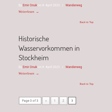
By
Emir Onuk
on 8. April 2023
/
Wanderweg
Weiterlesen
→
Back to Top
Historische
Wasservorkommen in
Stockheim
By
Emir Onuk
on 8. April 2023
/
Wanderweg
Weiterlesen
→
Back to Top
Page 3 of 3
«
1
2
3