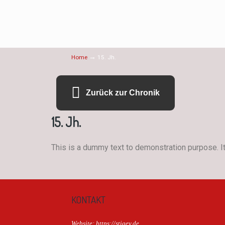
→
Home
15. Jh.
Zurück zur Chronik
15. Jh.
This is a dummy text to demonstration purpose. It 
KONTAKT
Website: https://stigev.de