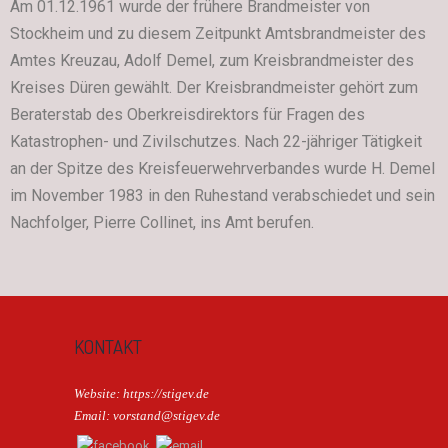
Am 01.12.1961 wurde der frühere Brandmeister von
Stockheim und zu diesem Zeitpunkt Amtsbrandmeister des
Amtes Kreuzau, Adolf Demel, zum Kreisbrandmeister des
Kreises Düren gewählt. Der Kreisbrandmeister gehört zum
Beraterstab des Oberkreisdirektors für Fragen des
Katastrophen- und Zivilschutzes. Nach 22-jähriger Tätigkeit
an der Spitze des Kreisfeuerwehrverbandes wurde H. Demel
im November 1983 in den Ruhestand verabschiedet und sein
Nachfolger, Pierre Collinet, ins Amt berufen.
KONTAKT
Website: https://stigev.de
Email: vorstand@stigev.de