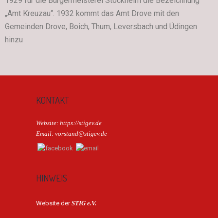
1929 für die Bürgermeisterei Stockheim die Bezeichnung
„Amt Kreuzau“. 1932 kommt das Amt Drove mit den
Gemeinden Drove, Boich, Thum, Leversbach und Üdingen
hinzu
KONTAKT
Website: https://stigev.de
Email: vorstand@stigev.de
HINWEIS
Website der
STIG e.V.