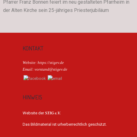
Pfarrer Franz Bonnen feiert im neu gestalteten Pfarrheim in
der Alten Kirche sein 25-jähriges Priesterjubiläum
KONTAKT
Website: https://stigev.de
Email: vorstand@stigev.de
HINWEIS
Website der
STIG e.V.
Das Bildmaterial ist urherberrechtlich geschützt.