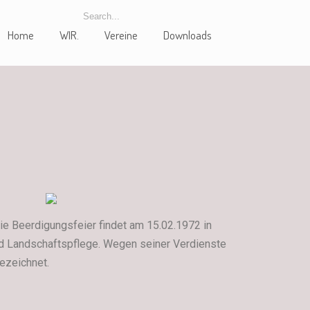
Home
WIR.
Vereine
Downloads
ie Beerdigungsfeier findet am 15.02.1972 in
nd Landschaftspflege. Wegen seiner Verdienste
ezeichnet.