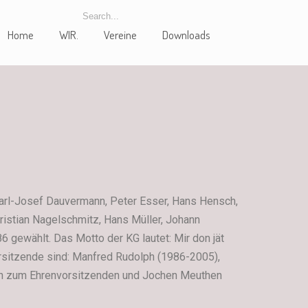
Home
WIR.
Vereine
Downloads
arl-Josef Dauvermann, Peter Esser, Hans Hensch,
istian Nagelschmitz, Hans Müller, Johann
 gewählt. Das Motto der KG lautet: Mir don jät
orsitzende sind: Manfred Rudolph (1986-2005),
ph zum Ehrenvorsitzenden und Jochen Meuthen