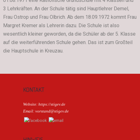
01.08.1971 eine Katholische Grundschule mit 4 Klassen und
3 Lehrkräften. An der Schule tätig sind Hauptlehrer Demel,
Frau Ostrop und Frau Olbrich. Ab dem 18.09.1972 kommt Frau
Margret Kremer als Lehrerin dazu. Die Schule ist also
wesentlich kleiner geworden, da die Schüler ab der 5. Klasse
auf die weiterführenden Schule gehen. Das ist zum Großteil
die Hauptschule in Kreuzau.
KONTAKT
Website: https://stigev.de
Email: vorstand@stigev.de
HINWEIS