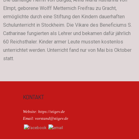
Elmpt, geborene Wolff Metternich Freifrau zu Gracht,
ermöglichte durch eine Stiftung den Kindern dauerhaften
Schulunterricht in Stockheim. Die Vikare des Beneficiums S.
Catharinae fungierten als Lehrer und bekamen dafür jährlich
60 Reichsthaler. Kinder armer Leute mussten kostenlos
unterrichtet werden. Unterricht fand nur von Mai bis Oktober
statt.
KONTAKT
Website: https://stigev.de
Email: vorstand@stigev.de