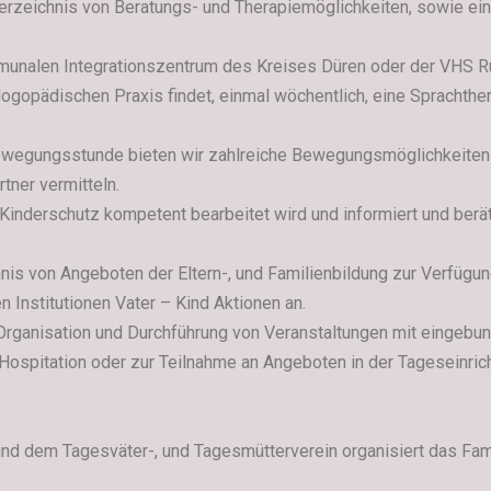
Verzeichnis von Beratungs- und Therapiemöglichkeiten, sowie ei
unalen Integrationszentrum des Kreises Düren oder der VHS Rur 
ogopädischen Praxis findet, einmal wöchentlich, eine Sprachther
ewegungsstunde bieten wir zahlreiche Bewegungsmöglichkeiten i
ner vermitteln.
a Kinderschutz kompetent bearbeitet wird und informiert und berä
hnis von Angeboten der Eltern-, und Familienbildung zur Verfüg
n Institutionen Vater – Kind Aktionen an.
e Organisation und Durchführung von Veranstaltungen mit eingebund
 Hospitation oder zur Teilnahme an Angeboten in der Tageseinric
d dem Tagesväter-, und Tagesmütterverein organisiert das Fami