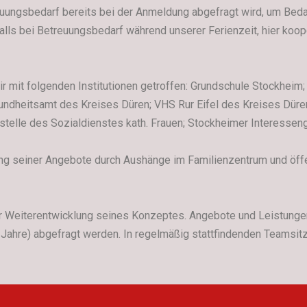
euungsbedarf bereits bei der Anmeldung abgefragt wird, um Beda
lls bei Betreuungsbedarf während unserer Ferienzeit, hier koope
r mit folgenden Institutionen getroffen: Grundschule Stockheim
sundheitsamt des Kreises Düren; VHS Rur Eifel des Kreises Dür
stelle des Sozialdienstes kath. Frauen; Stockheimer Interessen
g seiner Angebote durch Aushänge im Familienzentrum und öffen
der Weiterentwicklung seines Konzeptes. Angebote und Leistunge
i Jahre) abgefragt werden. In regelmäßig stattfindenden Teamsi