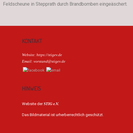
Feldscheune in Stepprath durch Brandbomben eingeäschert.
KONTAKT
Website: https://stigev.de
Email: vorstand@stigev.de
HINWEIS
Website der
STIG e.V.
Das Bildmaterial ist urherberrechtlich geschützt.