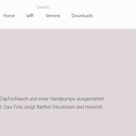
Home
WIR.
Vereine
Downloads
m Zapfschlauch und einer Handpumpe ausgestattet.
t. Das Foto zeigt Barthel Stockheim und Heinrich