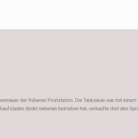
ußenmauer der früheren Poststation. Die Tanksäule war mit eine
kaufsladen direkt nebenan betrieben hat, verkaufte dort den Spri