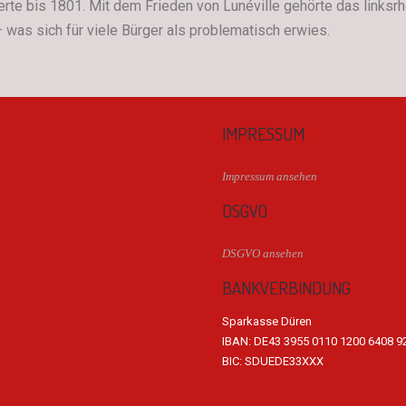
te bis 1801. Mit dem Frieden von Lunéville gehörte das linksrhe
was sich für viele Bürger als problematisch erwies.
IMPRESSUM
Impressum ansehen
DSGVO
DSGVO ansehen
BANKVERBINDUNG
Sparkasse Düren
IBAN: DE43 3955 0110 1200 6408 9
BIC: SDUEDE33XXX