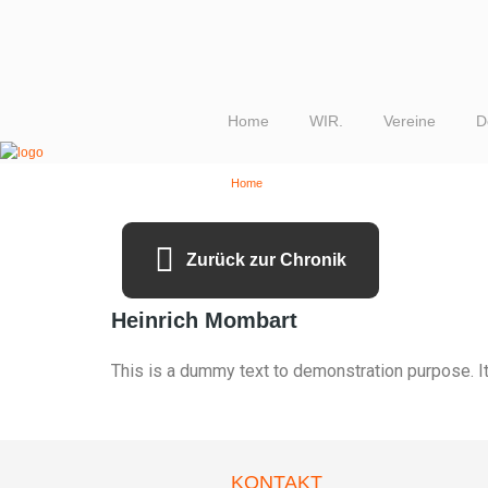
Home
WIR.
Vereine
D
→
Home
Heinrich Mombart
Zurück zur Chronik
Heinrich Mombart
This is a dummy text to demonstration purpose. It 
KONTAKT