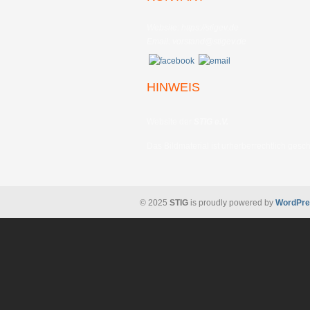
Website: https://stigev.de
Email: vorstand@stigev.de
HINWEIS
Website der
STIG e.V.
Das Bildmaterial ist urherberrechtlich gesch
© 2025
STIG
is proudly powered by
WordPre