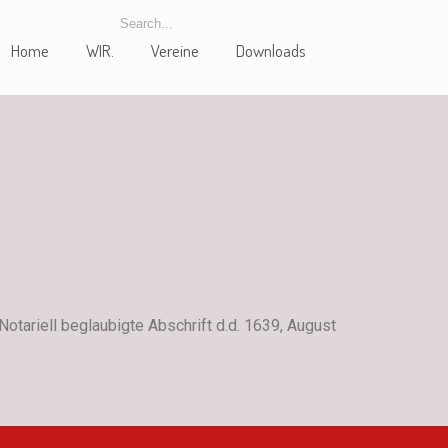
Home
WIR.
Vereine
Downloads
otariell beglaubigte Abschrift d.d. 1639, August