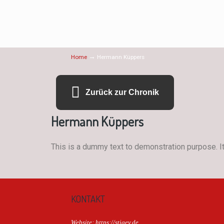
→
Home
Hermann Küppers
Zurück zur Chronik
Hermann Küppers
This is a dummy text to demonstration purpose. It 
KONTAKT
Website: https://stigev.de