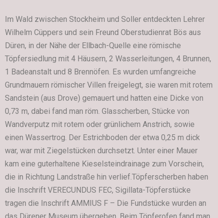
Im Wald zwischen Stockheim und Soller entdeckten Lehrer
Wilhelm Cüppers und sein Freund Oberstudienrat Bös aus
Düren, in der Nähe der Ellbach-Quelle eine römische
Töpfersiedlung mit 4 Häusern, 2 Wasserleitungen, 4 Brunnen,
1 Badeanstalt und 8 Brennöfen. Es wurden umfangreiche
Grundmauern römischer Villen freigelegt, sie waren mit rotem
Sandstein (aus Drove) gemauert und hatten eine Dicke von
0,73 m, dabei fand man röm. Glasscherben, Stücke von
Wandverputz mit rotem oder grünlichem Anstrich, sowie
einen Wassertrog. Der Estrichboden der etwa 0,25 m dick
war, war mit Ziegelstücken durchsetzt. Unter einer Mauer
kam eine guterhaltene Kieselsteindrainage zum Vorschein,
die in Richtung Landstraße hin verlief.Töpferscherben haben
die Inschrift VERECUNDUS FEC, Sigillata-Töpferstücke
tragen die Inschrift AMMIUS F – Die Fundstücke wurden an
das Dürener Museum übergeben. Beim Töpferofen fand man