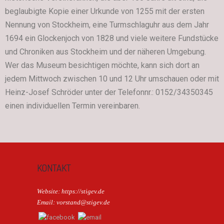
beglaubigte Kopie einer Urkunde von 1255 mit der ersten
Nennung von Stockheim, eine Turmschlaguhr aus dem Jahr
1694 ein Glockenjoch von 1828 und viele weitere Fundstücke
und Chroniken aus Stockheim und der näheren Umgebung.
Wer das Museum besichtigen möchte, kann sich dort an
jedem Mittwoch zwischen 10 und 12 Uhr umschauen oder mit
Heinz-Josef Schröder unter der Telefonnr.: 0152/34350345
einen individuellen Termin vereinbaren.
KONTAKT
Website: https://stigev.de
Email: vorstand@stigev.de