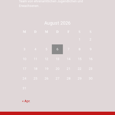
Team von ehrenamtlichen Jugendlichen und
Erwachsenen...
August 2026
M
D
M
D
F
S
S
1
2
3
4
5
6
7
8
9
10
11
12
13
14
15
16
17
18
19
20
21
22
23
24
25
26
27
28
29
30
31
« Apr.