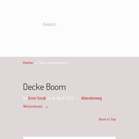
→
Home
Tag: DeckeBoom
Decke Boom
By
Emir Onuk
on 8. April 2023
/
Wanderweg
Weiterlesen
→
Back to Top