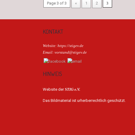
Page 3 of 3
«
1
2
3
KONTAKT
Website: https://stigev.de
Email: vorstand@stigev.de
HINWEIS
Website der
STIG e.V.
Das Bildmaterial ist urherberrechtlich geschützt.