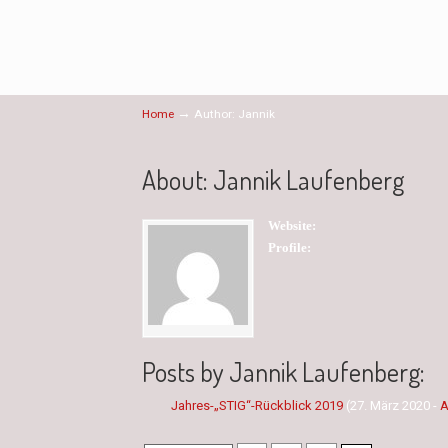
→
Home
Author: Jannik
About: Jannik Laufenberg
Website:
Profile:
Posts by Jannik Laufenberg:
Jahres-„STIG“-Rückblick 2019
(27. März 2020 -
A