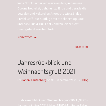
liebe Stockheimer, ein weiteres Jahr, in dem uns
Corona begleitet, geht nun zu Ende und gerade die
sozialen und kulturellen Angebote wie z.B. das
Erzähl-Café, die Ausflüge mit Stockheim op Jöck
und das Glüh & Grill-Fest konnten leider nicht
durchgeführt werden. Trotz
Weiterlesen
→
Back to Top
Jahresrückblick und
Weihnachtsgruß 2021
By
Jannik Laufenberg
on 30. Dezember 2021
/
Blog
Jahresrückblick und Weihnachtsgruß 2021 „STIG“-
Jahresrückblick 2021 Liebe „STIG“-Mitglieder, liebe