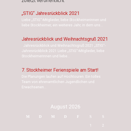
„STIG“ Jahresrückblick 2021
Liebe „STIG“-Mitglieder, liebe Stockheimerinnen und
liebe Stockheimer, ein weiteres Jahr, in dem uns...
Jahresrückblick und Weihnachtsgruß 2021
Jahresrückblick und Weihnachtsgruß 2021 „STIG“-
Jahresrückblick 2021 Liebe „STIG“-Mitglieder, liebe
Stockheimerinnen und liebe...
7. Stockheimer Ferienspiele am Start!
Die Planungen laufen auf Hochtouren. Ein tolles
Team von ehrenamtlichen Jugendlichen und
Erwachsenen...
August 2026
M
D
M
D
F
S
S
1
2