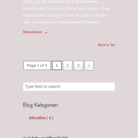
eifrig und mit viel Mühe die 7. Stockheimer
Ferienspiele. Und das in Zeiten von Corona. Unter
Schutzbestimmungen führen wir auch in diesem
Jahr die beliebten Ferienspiele im Pfarrheim
Weiterlesen
→
Back to Top
Page 1 of 3
1
2
3
»
Blog Kategorien
Aktuelles
( 4 )
zuletzt veröffentlicht