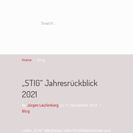
→
Home
Blog
„STIG“ Jahresrückblick
2021
By
Jürgen Laufenberg
on 12. November 2022
/
Blog
Liebe „STIG“-Mitglieder, liebe Stockheimerinnen und