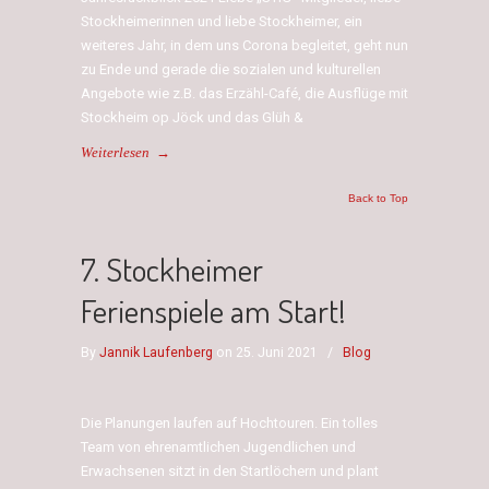
Stockheimerinnen und liebe Stockheimer, ein
weiteres Jahr, in dem uns Corona begleitet, geht nun
zu Ende und gerade die sozialen und kulturellen
Angebote wie z.B. das Erzähl-Café, die Ausflüge mit
Stockheim op Jöck und das Glüh &
Weiterlesen
→
Back to Top
7. Stockheimer
Ferienspiele am Start!
By
Jannik Laufenberg
on 25. Juni 2021
/
Blog
Die Planungen laufen auf Hochtouren. Ein tolles
Team von ehrenamtlichen Jugendlichen und
Erwachsenen sitzt in den Startlöchern und plant