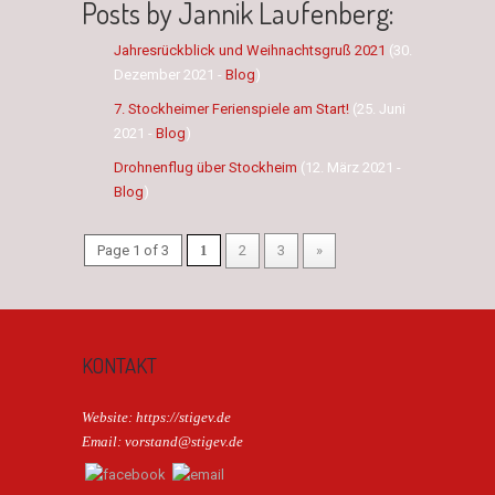
Posts by Jannik Laufenberg:
Jahresrückblick und Weihnachtsgruß 2021
(30.
Dezember 2021 -
Blog
)
7. Stockheimer Ferienspiele am Start!
(25. Juni
2021 -
Blog
)
Drohnenflug über Stockheim
(12. März 2021 -
Blog
)
Page 1 of 3
1
2
3
»
KONTAKT
Website: https://stigev.de
Email: vorstand@stigev.de