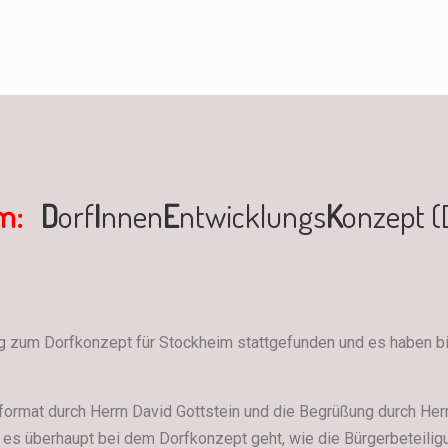
um:
D
orf
I
nnen
E
ntwicklungs
K
onzept (
ng zum Dorfkonzept für Stockheim stattgefunden und es haben b
sformat durch Herrn David Gottstein und die Begrüßung durch He
 es überhaupt bei dem Dorfkonzept geht, wie die Bürgerbeteili