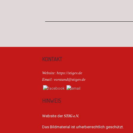
KONTAKT
Website: https://stigev.de
Email: vorstand@stigev.de
HINWEIS
Website der
STIG e.V.
Das Bildmaterial ist urherberrechtlich geschützt.