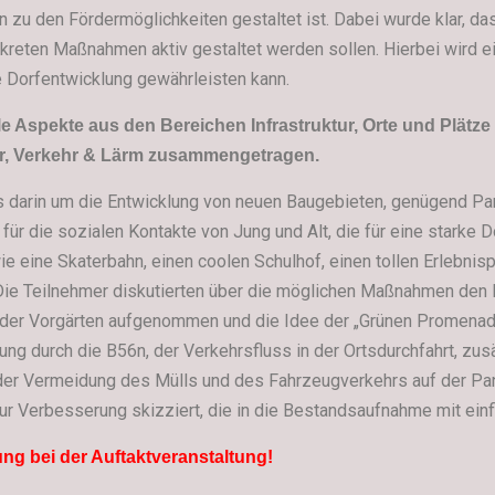
 zu den Fördermöglichkeiten gestaltet ist. Dabei wurde klar, das
reten Maßnahmen aktiv gestaltet werden sollen. Hierbei wird eine
e Dorfentwicklung gewährleisten kann.
e Aspekte aus den Bereichen Infrastruktur, Orte und Plätze 
ur, Verkehr & Lärm zusammengetragen.
 darin um die Entwicklung von neuen Baugebieten, genügend Pa
r die sozialen Kontakte von Jung und Alt, die für eine starke D
e eine Skaterbahn, einen coolen Schulhof, einen tollen Erlebni
. Die Teilnehmer diskutierten über die möglichen Maßnahmen de
g der Vorgärten aufgenommen und die Idee der „Grünen Promenade
ng durch die B56n, der Verkehrsfluss in der Ortsdurchfahrt, zusä
er Vermeidung des Mülls und des Fahrzeugverkehrs auf der Pan
 Verbesserung skizziert, die in die Bestandsaufnahme mit einf
ung bei der Auftaktveranstaltung!