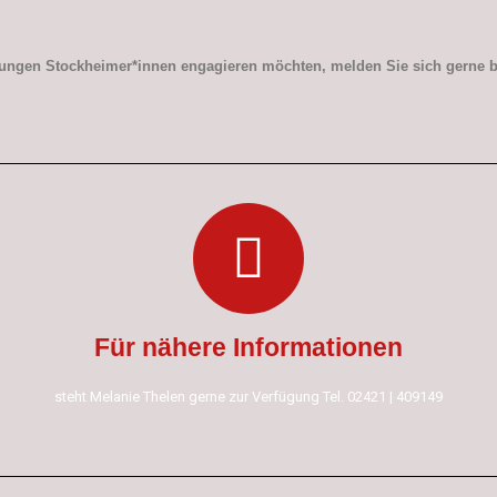
jungen Stockheimer*innen engagieren möchten, melden Sie sich gerne b
Für nähere Informationen
steht Melanie Thelen gerne zur Verfügung Tel. 02421 | 409149