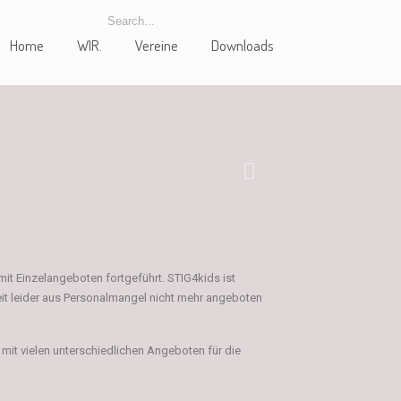
Home
WIR.
Vereine
Downloads
it Einzelangeboten fortgeführt. STIG4kids ist
it leider aus Personalmangel nicht mehr angeboten
 mit vielen unterschiedlichen Angeboten für die