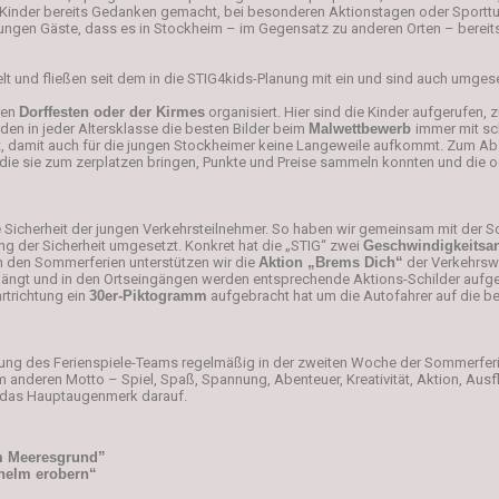
e Kinder bereits Gedanken gemacht, bei besonderen Aktionstagen oder Sporttur
gen Gäste, dass es in Stockheim – im Gegensatz zu anderen Orten – bereits 
 und fließen seit dem in die STIG4kids-Planung mit ein und sind auch umges
ren
Dorffesten oder der Kirmes
organisiert. Hier sind die Kinder aufgerufen,
en in jeder Altersklasse die besten Bilder beim
Malwettbewerb
immer mit sc
rt, damit auch für die jungen Stockheimer keine Langeweile aufkommt. Zum A
, die sie zum zerplatzen bringen, Punkte und Preise sammeln konnten und die 
ie Sicherheit der jungen Verkehrsteilnehmer. So haben wir gemeinsam mit der Sc
 der Sicherheit umgesetzt. Konkret hat die „STIG“ zwei
Geschwindigkeitsa
h den Sommerferien unterstützen wir die
Aktion „Brems Dich“
der Verkehrswa
ngt und in den Ortseingängen werden entsprechende Aktions-Schilder aufgehä
rtrichtung ein
30er-Piktogramm
aufgebracht hat um die Autofahrer auf die be
zung des Ferienspiele-Teams regelmäßig in der zweiten Woche der Sommerferien
 anderen Motto – Spiel, Spaß, Spannung, Abenteuer, Kreativität, Aktion, Aus
t das Hauptaugenmerk darauf.
um Meeresgrund”
nhelm erobern“