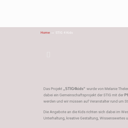
→
Home
STIG 4 Kids
Das Projekt
„STIG4kids“
wurde von Melanie Thelen
dabei ein Gemeinschaftsprojekt der STIG
mit der
P
werden und wir müssen auf Veranstalter rund um 
Die Angebote an die Kids richten sich dabei im Wes
Unterhaltung, kreative Gestaltung, Wissenswertes u