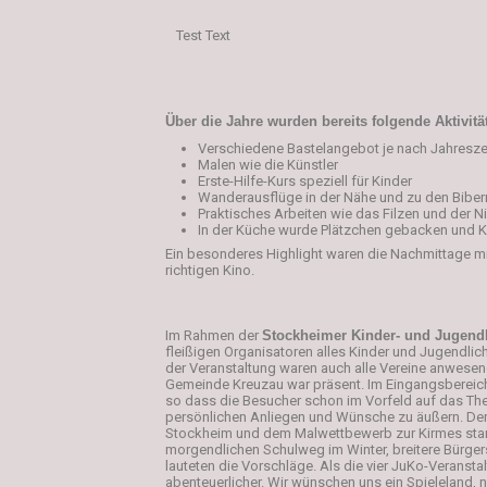
Test Text
Über die Jahre wurden bereits folgende Aktivitä
Verschiedene Bastelangebot je nach Jahresze
Malen wie die Künstler
Erste-Hilfe-Kurs speziell für Kinder
Wanderausflüge in der Nähe und zu den Biber
Praktisches Arbeiten wie das Filzen und der 
In der Küche wurde Plätzchen gebacken und K
Ein besonderes Highlight waren die Nachmittage mi
richtigen Kino.
Im Rahmen der
Stockheimer Kinder- und Jugend
fleißigen Organisatoren alles Kinder und Jugendlic
der Veranstaltung waren auch alle Vereine anwesend
Gemeinde Kreuzau war präsent. Im Eingangsbereich
so dass die Besucher schon im Vorfeld auf das Th
persönlichen Anliegen und Wünsche zu äußern. Dem 
Stockheim und dem Malwettbewerb zur Kirmes stamm
morgendlichen Schulweg im Winter, breitere Bürger
lauteten die Vorschläge. Als die vier JuKo-Veranst
abenteuerlicher. Wir wünschen uns ein Spieleland, 