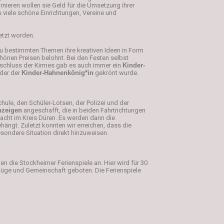
nieren wollen sie Geld für die Umsetzung ihrer
viele schöne Einrichtungen, Vereine und
etzt worden.
 zu bestimmten Themen ihre kreativen Ideen in Form
hönen Preisen belohnt. Bei den Festen selbst
bschluss der Kirmes gab es auch immer ein
Kinder-
oder der
Kinder-Hahnenkönig*in
gekrönt wurde.
hule, den Schüler-Lotsen, der Polizei und der
nzeigen
angeschafft, die in beiden Fahrtrichtungen
cht im Kreis Düren. Es werden dann die
ngt. Zuletzt konnten wir erreichen, dass die
sondere Situation direkt hinzuweisen.
 die Stockheimer Ferienspiele an. Hier wird für 30
flüge und Gemeinschaft geboten. Die Ferienspiele