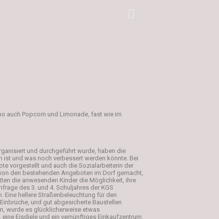
ino auch Popcorn und Limonade, fast wie im
organisiert und durchgeführt wurde, haben die
m ist und was noch verbessert werden könnte. Bei
e vorgestellt und auch die Sozialarbeiterin der
s von den bestehenden Angeboten im Dorf gemacht,
en die anwesenden Kinder die Möglichkeit, ihre
frage des 3. und 4. Schuljahres der KGS
Eine hellere Straßenbeleuchtung für den
Einbrüche, und gut abgesicherte Baustellen
rn, wurde es glücklicherweise etwas
eine Eisdiele und ein vernünftiges Einkaufzentrum.