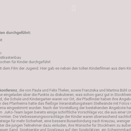
ten durchgeführt:
it
n
Nistkastenbau
ochen für Kinder durchgeführt
t dem Film der Jugend. Hier gab es neben den tollen Kinderfilmen aus dem K
konferenz
, die von Paula und Felix Thelen, sowie Franziska und Martina Bühl 
he eingeladen über die Punkte zu diskutieren, was schon ganz gut in Stockhei
, die Schule und Kindergarten waren vor Ort, die Pfadfinder haben ihre Angebot
 des Pfarrheims hatte das fleißige Veranstaltungsteam Stellwände mit Foto
ema eingestimmt wurden. Nach der Vorstellung der bestehenden Angebote hatt
JuKo-Team lagen bereits einige schriftliche Vorschläge vor, die aus einer Um
ten. Die Verbesserungsvorschläge der Kinder waren überraschend sachlich. 
steige für mehr Sicherheit, eine bessere Busanbindung nach Kreuzau, weniger 
alter die jungen Teilnehmer dazu einluden, ihre Wünsche für Stockheim zu äuße
neuen Sand, Spielgeräte und Spielzeug auf den Spielplätzen, ein Schwimmbad, 