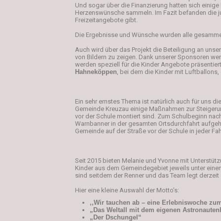
Und sogar über die Finanzierung hatten sich einig
Herzenswünsche sammeln. Im Fazit befanden die jun
Freizeitangebote gibt.
Die Ergebnisse und Wünsche wurden alle gesammelt
Auch wird über das Projekt die Beteiligung an unse
von Bildern zu zeigen. Dank unserer Sponsoren werd
werden speziell für die Kinder Angebote präsentie
Hahneköppen
, bei dem die Kinder mit Luftballons
Ein sehr ernstes Thema ist natürlich auch für uns d
Gemeinde Kreuzau einige Maßnahmen zur Steigerung
vor der Schule montiert sind. Zum Schulbeginn nac
Warnbanner in der gesamten Ortsdurchfahrt aufgehä
Gemeinde auf der Straße vor der Schule in jeder Fah
Seit 2015 bieten Melanie und Yvonne mit Unterstüt
Kinder aus dem Gemeindegebiet jeweils unter einem
sind seitdem der Renner und das Team legt derzei
Hier eine kleine Auswahl der Motto’s:
,,Wir tauchen ab – eine Erlebniswoche z
„Das Weltall mit dem eigenen Astronaute
„Der Dschungel“