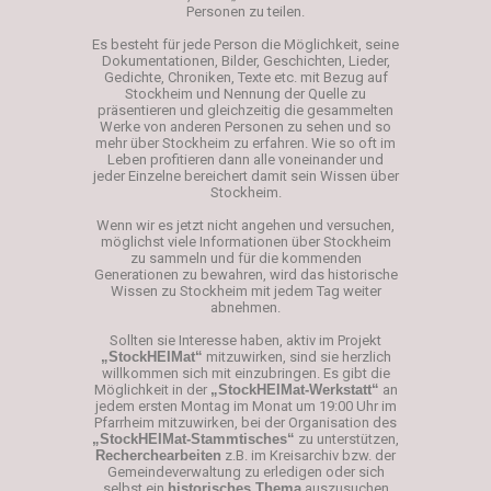
Personen zu teilen.
Es besteht für jede Person die Möglichkeit, seine
Dokumentationen, Bilder, Geschichten, Lieder,
Gedichte, Chroniken, Texte etc. mit Bezug auf
Stockheim und Nennung der Quelle zu
präsentieren und gleichzeitig die gesammelten
Werke von anderen Personen zu sehen und so
mehr über Stockheim zu erfahren. Wie so oft im
Leben profitieren dann alle voneinander und
jeder Einzelne bereichert damit sein Wissen über
Stockheim.
Wenn wir es jetzt nicht angehen und versuchen,
möglichst viele Informationen über Stockheim
zu sammeln und für die kommenden
Generationen zu bewahren, wird das historische
Wissen zu Stockheim mit jedem Tag weiter
abnehmen.
Sollten sie Interesse haben, aktiv im Projekt
„StockHEIMat“
mitzuwirken, sind sie herzlich
willkommen sich mit einzubringen. Es gibt die
Möglichkeit in der
„StockHEIMat-Werkstatt“
an
jedem ersten Montag im Monat um 19:00 Uhr im
Pfarrheim mitzuwirken, bei der Organisation des
„StockHEIMat-Stammtisches“
zu unterstützen,
Recherchearbeiten
z.B. im Kreisarchiv bzw. der
Gemeindeverwaltung zu erledigen oder sich
selbst ein
historisches Thema
auszusuchen