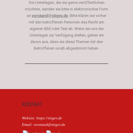
Die Unterlagen, die sie gerne veröffentlichen
möchten, senden sie bitte in elektronischer Form
an
vorstand@stigev.de
. Bitte klären sie vorher
mit den betroffenen Personen das Recht am
eigenen Bild oder Text ab. Wenn sie uns die
Unterlagen zur Verfügung stellen, gehen wir
davon aus, dass sie diese Themen mit den
Betroffenen vorab abgestimmt haben.
KONTAKT
Website: https://stigev.de
Email: vorstand@stigev.de