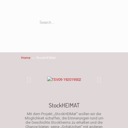
→
Home
StockHEIMat
StockHEIMAT
Mit dem Projekt „StockHEIMat“ wollen wir die
Möglichkeit schaffen, die Erinnerungen rund um
die Geschichte Stockheims zu erhalten und die
Chance bieten, seine „Schätzchen“ mit anderen