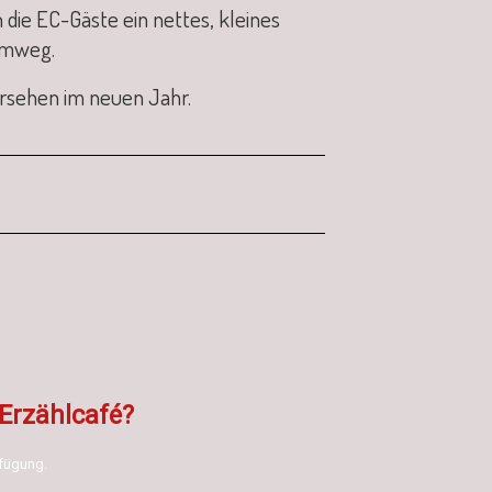
ie EC-Gäste ein nettes, kleines
eimweg.
ersehen im neuen Jahr.
Erzählcafé?
rfügung.