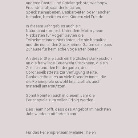
anderen Bastel- und Spielangebote, wie bspw.
Freundschaftsbänder knüpfen,
Specksteinarbeiten, Batikarbeiten oder Taschen
bemalen, bereiteten den Kindern viel Freude.
In diesem Jahr gab es auch ein
Naturschutzprojekt. Unter dem Motto „neue
Nistkästen für Vögel“ bauten die
Teilnehmer:innen Nistkästen, die sie bemalten
und die nun in den Stockheimer Gärten ein neues
Zuhause für heimische Vogelarten bieten.
An dieser Stelle auch ein herzliches Dankeschön
an die freiwillige Feuerwehr Stockheim, die ein
Zelt lieh und den Kindergarten, der
Coronaselbsttests zur Verfügung stellte.
Dankeschön auch an viele Spender:innen, die
die Ferienspiele sowohl finanziell als auch
materiell unterstützten.
Somit konnten auch in diesem Jahr die
Ferienspiele zum vollen Erfolg werden.
Das Team hofft, dass das Angebot im nächsten
Jahr wieder stattfinden kann.
Für das Ferienspielteam Melanie Thelen