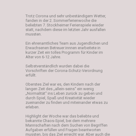
Trotz Corona und sehr unbeständigem Wetter,
fanden in der 2. Sommerferienwoche die
beliebten 7. Stockheimer Ferienspiele wieder
statt, nachdem diese im letzten Jahr ausfallen
mussten.
Ein ehrenamtliches Team aus Jugendlichen und
Erwachsenen Betreuer:innnen erarbeitete in
kurzer Zeit ein tolles Programm für Kinder im
Alter von 6-12 Jahre.
Selbstverständlich wurden dabei die
Vorschriften der Corona-Schutz-Verordnung
erfüllt.
Oberstes Ziel war es, den Kindern nach der
langen Zeit des „allein-seins“ ein wenig
„Normalität“ ins Leben zurück zu geben und
durch Spiel, Spaß und Kreativität wieder
zueinander zu finden und miteinander etwas zu
erleben.
Highlight der Woche war das beliebte und
bekannte Chaos-Spiel, bei dem mehrere
Mannschaften nach dem Suchen von Begriffen
Aufgaben erfüllen und Fragen beantworten
mussten, bis das Ziel erreicht war. Aber auch die