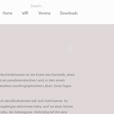
Home
WIR.
Vereine
Downloads
in Buchstabhausen an der Küste des Semantik, eines
ist ein paradiesmatisches Land, in dem einem
n geradezu unorthographisches Leben. Eines Tages
 das Blindtextchen ließ sich nicht beirren. Es
sivgebirges erklommen hatte, warf es einen letzten
traße, der Zeilengasse. Wehmütig lief ihm eine