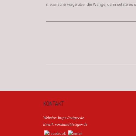
rhetorische Frage über die Wange, dann setzte es s
KONTAKT
Website: https://stigev.de
Email: vorstand@stigev.de