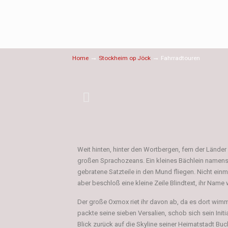
→
→
Home
Stockheim op Jöck
Fahrradtouren
Weit hinten, hinter den Wortbergen, fern der Länd
großen Sprachozeans. Ein kleines Bächlein namens D
gebratene Satzteile in den Mund fliegen. Nicht ein
aber beschloß eine kleine Zeile Blindtext, ihr Nam
Der große Oxmox riet ihr davon ab, da es dort wimm
packte seine sieben Versalien, schob sich sein Init
Blick zurück auf die Skyline seiner Heimatstadt Bu