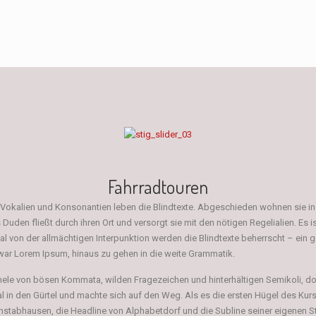
Fahrradtouren
er Vokalien und Konsonantien leben die Blindtexte. Abgeschieden wohnen sie 
uden fließt durch ihren Ort und versorgt sie mit den nötigen Regelialien. Es 
mal von der allmächtigen Interpunktion werden die Blindtexte beherrscht – ei
e war Lorem Ipsum, hinaus zu gehen in die weite Grammatik.
ele von bösen Kommata, wilden Fragezeichen und hinterhältigen Semikoli, doch
ial in den Gürtel und machte sich auf den Weg. Als es die ersten Hügel des Kur
chstabhausen, die Headline von Alphabetdorf und die Subline seiner eigenen S