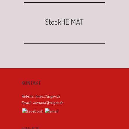
StockHEIMAT
KONTAKT
Website: https://stigev.de
Email: vorstand@stigev.de
HINWEIS