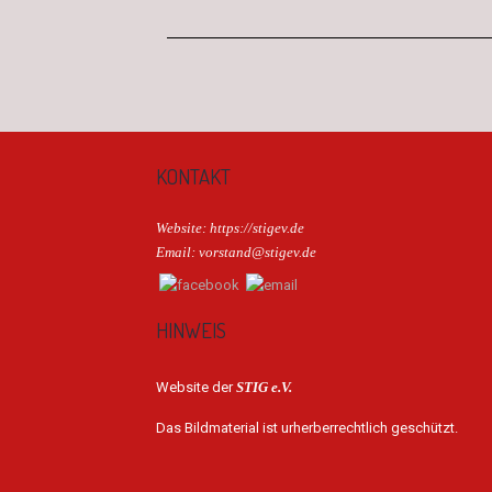
KONTAKT
Website: https://stigev.de
Email: vorstand@stigev.de
HINWEIS
Website der
STIG e.V.
Das Bildmaterial ist urherberrechtlich geschützt.