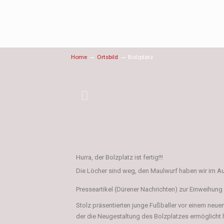
→
→
Home
Ortsbild
Bolzplatz
Hurra, der Bolzplatz ist fertig!!!
Die Löcher sind weg, den Maulwurf haben wir im Au
Presseartikel (Dürener Nachrichten) zur Einweihung 
Stolz präsentierten junge Fußballer vor einem neue
der die Neugestaltung des Bolzplatzes ermöglicht h