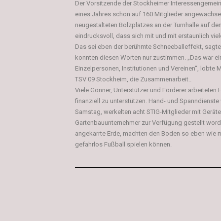
Der Vorsitzende der Stockheimer Interessengemeins
eines Jahres schon auf 160 Mitglieder angewachsen
neugestalteten Bolzplatzes an der Turnhalle auf den
eindrucksvoll, dass sich mit und mit erstaunlich vi
Das sei eben der berühmte Schneeballeffekt, sagte
konnten diesen Worten nur zustimmen. „Das war ei
Einzelpersonen, Institutionen und Vereinen“, lobte 
TSV 09 Stockheim, die Zusammenarbeit..
Viele Gönner, Unterstützer und Förderer arbeiteten H
finanziell zu unterstützen. Hand- und Spanndienste
Samstag, werkelten acht STIG-Mitglieder mit Geräte
Gartenbauunternehmer zur Verfügung gestellt worde
angekarrte Erde, machten den Boden so eben wie m
gefahrlos Fußball spielen können.