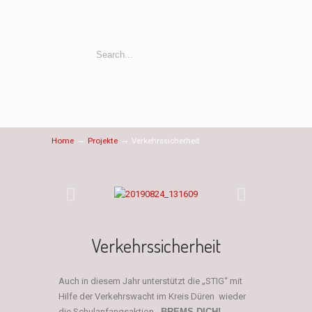
→
→
Home
Projekte
Verkehrssicherheit
Verkehrssicherheit
Auch in diesem Jahr unterstützt die „STIG“ mit
Hilfe der Verkehrswacht im Kreis Düren wieder
die Schulanfangsaktion
„BREMS DICH! –